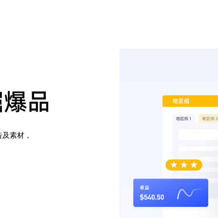
掘爆品
及素材，
