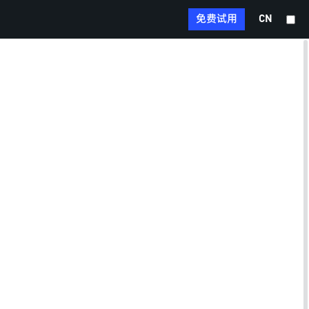
a
e
c
免费试用
d
CN
X
e
I
b
n
o
E
大
o
m
纲
k
a
T
i
e
l
l
W
e
h
g
a
r
M
t
a
e
s
m
s
A
S
s
p
i
e
p
n
n
R
a
g
e
W
e
d
e
r
d
i
i
b
t
o