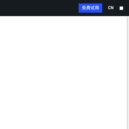
a
e
c
免费试用
d
CN
X
e
I
b
n
o
E
大
o
m
纲
k
a
T
i
e
l
l
W
e
h
g
a
r
M
t
a
e
s
m
s
A
S
s
p
i
e
p
n
n
R
a
g
e
W
e
d
e
r
d
i
i
b
t
o