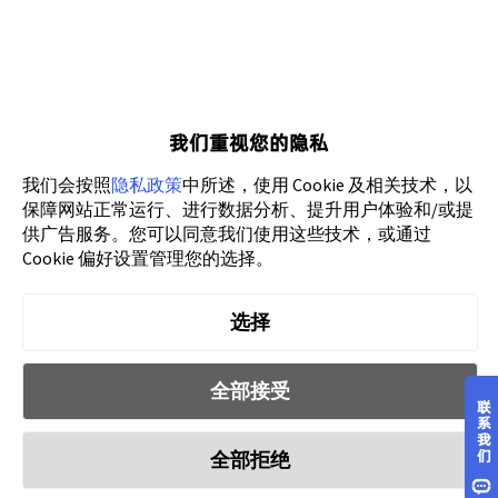
核心功能
GameAnalytics
客户案例
SpotMax
资源博客
AdsPolar
合作伙伴
我们重视您的隐私
热云数据
我们会按照
隐私政策
中所述，使用 Cookie 及相关技术，以
电商版
保障网站正常运行、进行数据分析、提升用户体验和/或提
热力引擎
应用版
供广告服务。您可以同意我们使用这些技术，或通过
Cookie 偏好设置管理您的选择。
选择
全部接受
Copyright 2026 XMP.
隐私政策
全部拒绝
粤公网安备44010602003080号